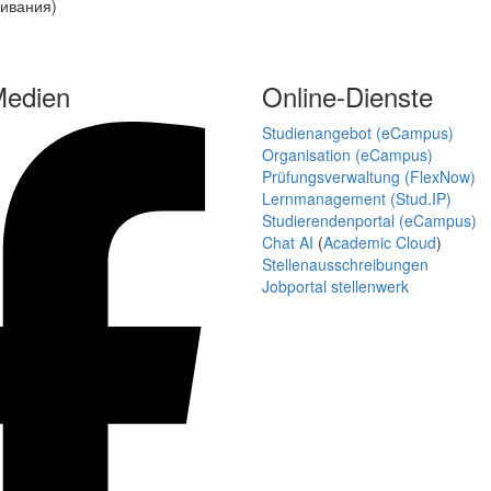
живания)
Medien
Online-Dienste
Studienangebot (eCampus)
Organisation (eCampus)
Prüfungsverwaltung (FlexNow)
Lernmanagement (Stud.IP)
Studierendenportal (eCampus)
Chat AI
(
Academic Cloud
)
Stellenausschreibungen
Jobportal stellenwerk