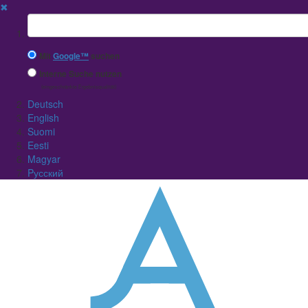
✖
Suchbegriff
Mit
Google™
suchen
Interne Suche nutzen
(eingeschränkte Ergebnisqualität)
Deutsch
English
Suomi
Eesti
Magyar
Pусский