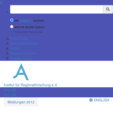
✖
Suchbegriff
Mit
Google™
suchen
Interne Suche nutzen
(eingeschränkte Ergebnisqualität)
Forschung
Serviceleistungen
Institut
MitarbeiterInnen
Publikationen
Institut für Regionalforschung e.V.
Menü
Menü
ENGLISH
Meldungen 2012