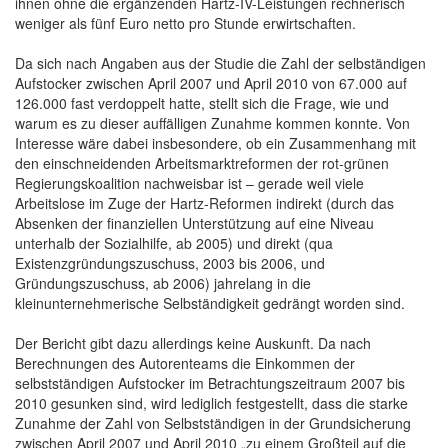
ihnen ohne die ergänzenden Hartz-IV-Leistungen rechnerisch
weniger als fünf Euro netto pro Stunde erwirtschaften.
Da sich nach Angaben aus der Studie die Zahl der selbständigen
Aufstocker zwischen April 2007 und April 2010 von 67.000 auf
126.000 fast verdoppelt hatte, stellt sich die Frage, wie und
warum es zu dieser auffälligen Zunahme kommen konnte. Von
Interesse wäre dabei insbesondere, ob ein Zusammenhang mit
den einschneidenden Arbeitsmarktreformen der rot-grünen
Regierungskoalition nachweisbar ist – gerade weil viele
Arbeitslose im Zuge der Hartz-Reformen indirekt (durch das
Absenken der finanziellen Unterstützung auf eine Niveau
unterhalb der Sozialhilfe, ab 2005) und direkt (qua
Existenzgründungszuschuss, 2003 bis 2006, und
Gründungszuschuss, ab 2006) jahrelang in die
kleinunternehmerische Selbständigkeit gedrängt worden sind.
Der Bericht gibt dazu allerdings keine Auskunft. Da nach
Berechnungen des Autorenteams die Einkommen der
selbstständigen Aufstocker im Betrachtungszeitraum 2007 bis
2010 gesunken sind, wird lediglich festgestellt, dass die starke
Zunahme der Zahl von Selbstständigen in der Grundsicherung
zwischen April 2007 und April 2010 „zu einem Großteil auf die