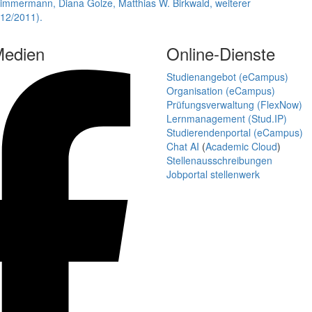
immermann, Diana Golze, Matthias W. Birkwald, weiterer
12/2011).
Medien
Online-Dienste
Studienangebot (eCampus)
Organisation (eCampus)
Prüfungsverwaltung (FlexNow)
Lernmanagement (Stud.IP)
Studierendenportal (eCampus)
Chat AI
(
Academic Cloud
)
Stellenausschreibungen
Jobportal stellenwerk