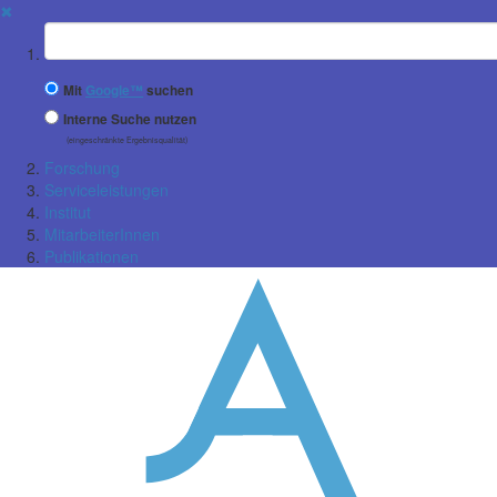
✖
Suchbegriff
Mit
Google™
suchen
Interne Suche nutzen
(eingeschränkte Ergebnisqualität)
Forschung
Serviceleistungen
Institut
MitarbeiterInnen
Publikationen