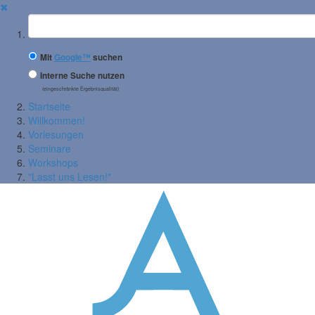
✖
Suchbegriff
Mit
Google™
suchen
Interne Suche nutzen
(eingeschränkte Ergebnisqualität)
Startseite
Willkommen!
Vorlesungen
Seminare
Workshops
"Lasst uns Lesen!"