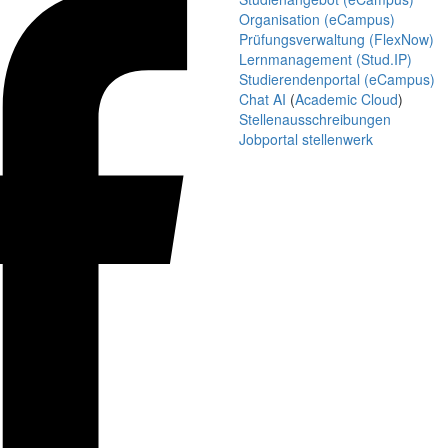
Organisation (eCampus)
Prüfungsverwaltung (FlexNow)
Lernmanagement (Stud.IP)
Studierendenportal (eCampus)
Chat AI
(
Academic Cloud
)
Stellenausschreibungen
Jobportal stellenwerk