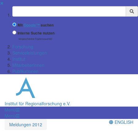
✖
Suchbegriff
Mit
Google™
suchen
Interne Suche nutzen
(eingeschränkte Ergebnisqualität)
Forschung
Serviceleistungen
Institut
MitarbeiterInnen
Publikationen
Institut für Regionalforschung e.V.
Menü
Menü
ENGLISH
Meldungen 2012