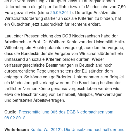
an die Voraussetzung zu knüpfen, dass im antragstellenden
Unternehmen ein gültiger Tariflohn bzw. ein Mindestlohn von 7,50
Euro gezahlt wird (siehe
25.09.2011
). Derartige Ansätze, die
Wirtschaftsförderung stärker an soziale Kriterien zu binden, hat
ein Gutachten jetzt ausdrücklich für rechtens erklärt.
Laut einer Pressemeldung des DGB Niedersachsen habe der
Arbeitsrechtler Prof. Dr. Wolfhard Kohte von der Universität Halle-
Wittenberg ein Rechtsgutachten vorgelegt, aus dem hervorgehe,
dass die Bundesländer die Vergabe von Wirtschaftsfördermitteln
umfassend an soziale Kriterien binden dürften. Weder
verfassungsrechtliche Bestimmungen in Deutschland noch
europarechtliche Regelungen seitens der EU stünden dem
entgegen. So könne von geförderten Unternehmen zum Beispiel
ein Mindestentgelt verlangt werden. Die Beachtung bestimmter
tariflicher Normen könne genauso vorgeschrieben werden wie
etwa die Beschränkung von Leiharbeit, Minijobs, Werkverträgen
und befristeten Arbeitsverträgen.
Quelle:
Pressemitteilung 005 des DGB Niedersachsen vom
08.02.2012
Weiterlesen:
Kohte, W. (2012): Die Umsetzung nachhaltiger und