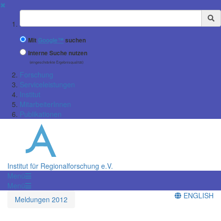
✖
Suchbegriff
Mit
Google™
suchen
Interne Suche nutzen
(eingeschränkte Ergebnisqualität)
Forschung
Serviceleistungen
Institut
MitarbeiterInnen
Publikationen
Institut für Regionalforschung e.V.
Menü
Menü
ENGLISH
Meldungen 2012