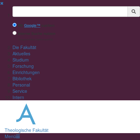
✖
Suchbegriff
Mit
Google™
suchen
Interne Suche nutzen
(eingeschränkte Ergebnisqualität)
Die Fakultät
Aktuelles
Studium
Forschung
Einrichtungen
Bibliothek
Personal
Service
Intern
Theologische Fakultät
Menü