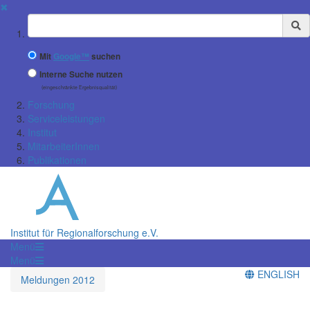
✖
Suchbegriff
Mit
Google™
suchen
Interne Suche nutzen
(eingeschränkte Ergebnisqualität)
Forschung
Serviceleistungen
Institut
MitarbeiterInnen
Publikationen
Institut für Regionalforschung e.V.
Menü
Menü
ENGLISH
Meldungen 2012