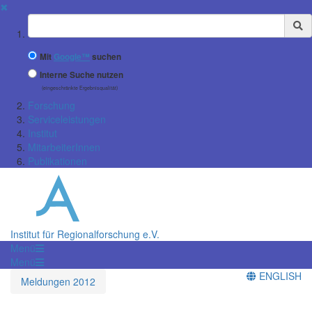
✖
Suchbegriff
Mit
Google™
suchen
Interne Suche nutzen
(eingeschränkte Ergebnisqualität)
Forschung
Serviceleistungen
Institut
MitarbeiterInnen
Publikationen
Institut für Regionalforschung e.V.
Menü
Menü
ENGLISH
Meldungen 2012