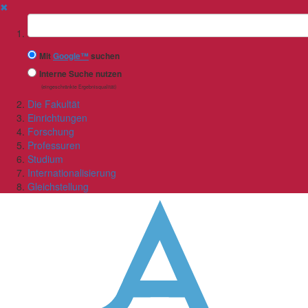
✖
Suchbegriff
Mit
Google™
suchen
Interne Suche nutzen
(eingeschränkte Ergebnisqualität)
Die Fakultät
Einrichtungen
Forschung
Professuren
Studium
Internationalisierung
Gleichstellung