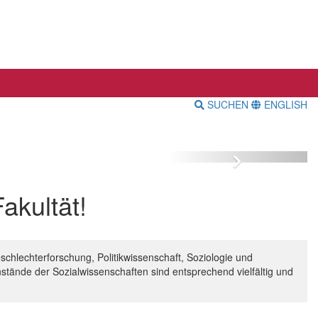
SUCHEN
ENGLISH
Wissenswertes
über die
Sozialwissen-
Vor
schaftliche
akultät!
Fakultät
schlechterforschung, Politikwissenschaft, Soziologie und
tände der Sozialwissenschaften sind entsprechend vielfältig und