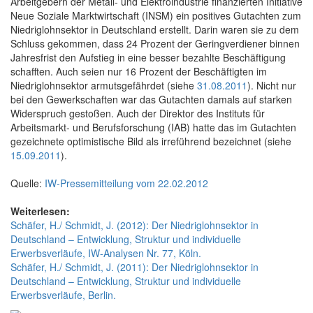
Arbeitgebern der Metall- und Elektroindustrie finanzierten Initiative
Neue Soziale Marktwirtschaft (INSM) ein positives Gutachten zum
Niedriglohnsektor in Deutschland erstellt. Darin waren sie zu dem
Schluss gekommen, dass 24 Prozent der Geringverdiener binnen
Jahresfrist den Aufstieg in eine besser bezahlte Beschäftigung
schafften. Auch seien nur 16 Prozent der Beschäftigten im
Niedriglohnsektor armutsgefährdet (siehe
31.08.2011
). Nicht nur
bei den Gewerkschaften war das Gutachten damals auf starken
Widerspruch gestoßen. Auch der Direktor des Instituts für
Arbeitsmarkt- und Berufsforschung (IAB) hatte das im Gutachten
gezeichnete optimistische Bild als irreführend bezeichnet (siehe
15.09.2011
).
Quelle:
IW-Pressemitteilung vom 22.02.2012
Weiterlesen:
Schäfer, H./ Schmidt, J. (2012): Der Niedriglohnsektor in
Deutschland – Entwicklung, Struktur und individuelle
Erwerbsverläufe, IW-Analysen Nr. 77, Köln.
Schäfer, H./ Schmidt, J. (2011): Der Niedriglohnsektor in
Deutschland – Entwicklung, Struktur und individuelle
Erwerbsverläufe, Berlin.