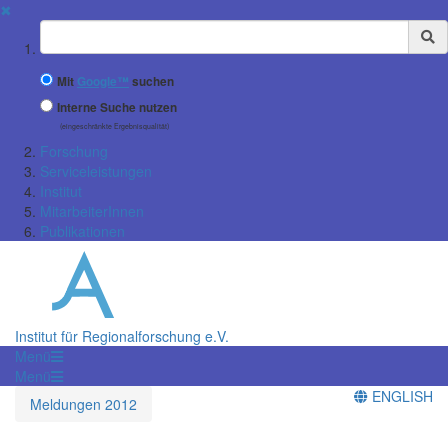
✖
Suchbegriff
Mit
Google™
suchen
Interne Suche nutzen
(eingeschränkte Ergebnisqualität)
Forschung
Serviceleistungen
Institut
MitarbeiterInnen
Publikationen
Institut für Regionalforschung e.V.
Menü
Menü
ENGLISH
Meldungen 2012