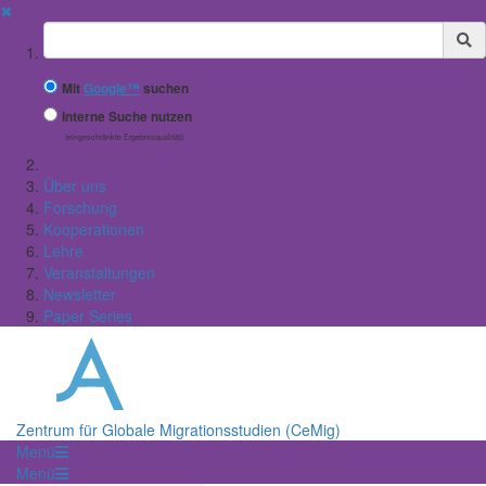
✖
Suchbegriff
Mit
Google™
suchen
Interne Suche nutzen
(eingeschränkte Ergebnisqualität)
Über uns
Forschung
Kooperationen
Lehre
Veranstaltungen
Newsletter
Paper Series
Zentrum für Globale Migrationsstudien (CeMig)
Menü
Menü