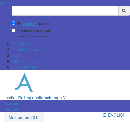
✖
Suchbegriff
Mit
Google™
suchen
Interne Suche nutzen
(eingeschränkte Ergebnisqualität)
Forschung
Serviceleistungen
Institut
MitarbeiterInnen
Publikationen
Institut für Regionalforschung e.V.
Menü
Menü
ENGLISH
Meldungen 2012