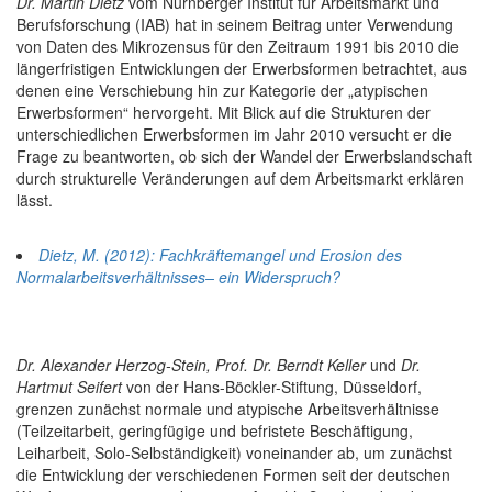
Dr. Martin Dietz
vom Nürnberger Institut für Arbeitsmarkt und
Berufsforschung (IAB) hat in seinem Beitrag unter Verwendung
von Daten des Mikrozensus für den Zeitraum 1991 bis 2010 die
längerfristigen Entwicklungen der Erwerbsformen betrachtet, aus
denen eine Verschiebung hin zur Kategorie der „atypischen
Erwerbsformen“ hervorgeht. Mit Blick auf die Strukturen der
unterschiedlichen Erwerbsformen im Jahr 2010 versucht er die
Frage zu beantworten, ob sich der Wandel der Erwerbslandschaft
durch strukturelle Veränderungen auf dem Arbeitsmarkt erklären
lässt.
Dietz, M. (2012): Fachkräftemangel und Erosion des
Normalarbeitsverhältnisses– ein Widerspruch?
Dr. Alexander Herzog-Stein, Prof. Dr. Berndt Keller
und
Dr.
Hartmut Seifert
von der Hans-Böckler-Stiftung, Düsseldorf,
grenzen zunächst normale und atypische Arbeitsverhältnisse
(Teilzeitarbeit, geringfügige und befristete Beschäftigung,
Leiharbeit, Solo-Selbständigkeit) voneinander ab, um zunächst
die Entwicklung der verschiedenen Formen seit der deutschen