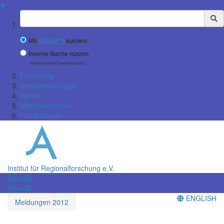
✖
Suchbegriff
Mit
Google™
suchen
Interne Suche nutzen
(eingeschränkte Ergebnisqualität)
Forschung
Serviceleistungen
Institut
MitarbeiterInnen
Publikationen
Institut für Regionalforschung e.V.
Menü
Menü
ENGLISH
Meldungen 2012