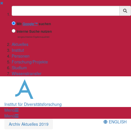
✖
Suchbegriff
Mit
Google™
suchen
Interne Suche nutzen
(eingeschränkte Ergebnisqualität)
Aktuelles
Institut
Personen
Forschung/Projekte
Studium
Wissenstransfer
Institut für Diversitätsforschung
Menü
Menü
ENGLISH
Archiv Aktuelles 2019