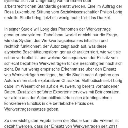
systematisch zur Umgehung von tariflichen oder
arbeitsrechtlichen Standards genutzt werden. Eine im Auftrag der
Rosa Luxemburg Stiftung vom Sozialwissenschaftler Philipp Lorig
erstellte Studie bringt jetzt ein wenig mehr Licht ins Dunkel.
In seiner Studie will Lorig das Phänomen der Werkverträge
genauer analysieren. Dabei beantwortet er nicht nur die Frage,
wie das System des Werkvertragseinsatzes inhaltlich und
rechtlich funktioniert, der Autor zeigt auch auf, was diese
atypische Beschäftigungsform genau charakterisiert, wie weit sie
schon verbreitet ist und welche Konsequenzen der Einsatz von
schlecht bezahlten Werkverträgen für die Beschäftigten nach sich
zieht. Da nur wenig empirische Erkenntnisse über den Einsatz
von Werkverträgen vorliegen, hat die Studie nach Angaben des
Autors einen stark explorativen Charakter. Methodisch setzt Lorig
dabei im Wesentlichen auf die Auswertung bereits vorhandener
Daten. Zusätzlich geführte Experteninterviews mit Betriebsräten
vor allem aus der Automobilindustrie sollen allerdings einen
konkreteren Einblick in die betriebliche Praxis des
Werkvertragseinsatzes geben.
Zu den wichtigsten Ergebnissen der Studie kann die Erkenntnis
gezählt werden, dass der Einsatz von Werkverträgen seit 2011