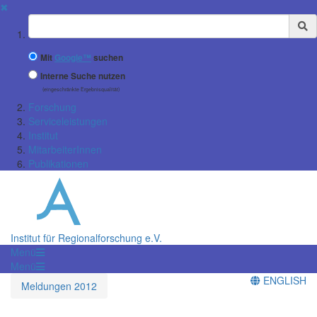
✖
Suchbegriff
Mit
Google™
suchen
Interne Suche nutzen
(eingeschränkte Ergebnisqualität)
Forschung
Serviceleistungen
Institut
MitarbeiterInnen
Publikationen
Institut für Regionalforschung e.V.
Menü
Menü
ENGLISH
Meldungen 2012