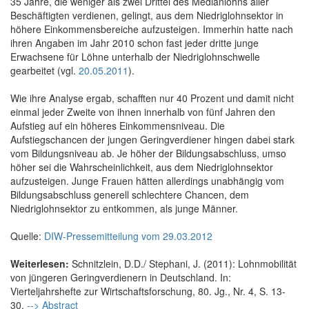
35 Jahre, die weniger als zwei Drittel des Medianlohns aller
Beschäftigten verdienen, gelingt, aus dem Niedriglohnsektor in
höhere Einkommensbereiche aufzusteigen. Immerhin hatte nach
ihren Angaben im Jahr 2010 schon fast jeder dritte junge
Erwachsene für Löhne unterhalb der Niedriglohnschwelle
gearbeitet (vgl.
20.05.2011
).
Wie ihre Analyse ergab, schafften nur 40 Prozent und damit nicht
einmal jeder Zweite von ihnen innerhalb von fünf Jahren den
Aufstieg auf ein höheres Einkommensniveau. Die
Aufstiegschancen der jungen Geringverdiener hingen dabei stark
vom Bildungsniveau ab. Je höher der Bildungsabschluss, umso
höher sei die Wahrscheinlichkeit, aus dem Niedriglohnsektor
aufzusteigen. Junge Frauen hätten allerdings unabhängig vom
Bildungsabschluss generell schlechtere Chancen, dem
Niedriglohnsektor zu entkommen, als junge Männer.
Quelle:
DIW-Pressemitteilung vom 29.03.2012
Weiterlesen:
Schnitzlein, D.D./ Stephani, J. (2011): Lohnmobilität
von jüngeren Geringverdienern in Deutschland. In:
Vierteljahrshefte zur Wirtschaftsforschung, 80. Jg., Nr. 4, S. 13-
30.
--> Abstract