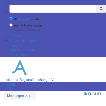
✖
Suchbegriff
Mit
Google™
suchen
Interne Suche nutzen
(eingeschränkte Ergebnisqualität)
Forschung
Serviceleistungen
Institut
MitarbeiterInnen
Publikationen
Institut für Regionalforschung e.V.
Menü
Menü
ENGLISH
Meldungen 2012