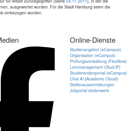
tur für Arbeit zurückgegriffen (siehe
04.11.2011
), in der die
hmen, ausgewertet wurden. Für die Stadt Hamburg seien die
 Job einbezogen worden.
Medien
Online-Dienste
Studienangebot (eCampus)
Organisation (eCampus)
Prüfungsverwaltung (FlexNow)
Lernmanagement (Stud.IP)
Studierendenportal (eCampus)
Chat AI
(
Academic Cloud
)
Stellenausschreibungen
Jobportal stellenwerk