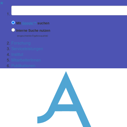
✖
Suchbegriff
Mit
Google™
suchen
Interne Suche nutzen
(eingeschränkte Ergebnisqualität)
Forschung
Serviceleistungen
Institut
MitarbeiterInnen
Publikationen