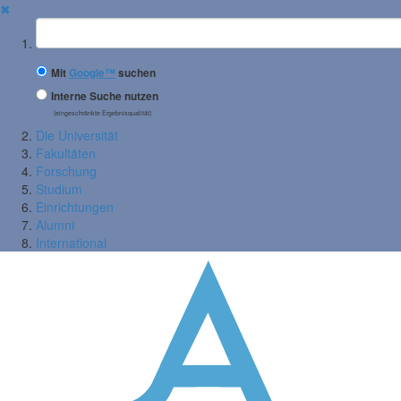
✖
Suchbegriff
Mit
Google™
suchen
Interne Suche nutzen
(eingeschränkte Ergebnisqualität)
Die Universität
Fakultäten
Forschung
Studium
Einrichtungen
Alumni
International