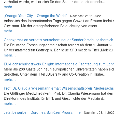
verhaftet wurde, weil er sich für den Schutz demonstrierende…
mehr…
„Orange Your City – Orange the World”
-
Nachricht, 25.11.2022
Anlässlich des Internationalen Tags gegen Gewalt an Frauen findet 
City“ statt. Mit der orangefarbenen Beleuchtung von öffent…
mehr…
Genexpression vernetzt verstehen: neuer Sonderforschungsbereich 
Die Deutsche Forschungsgemeinschaft fördert ab dem 1. Januar 20
Universitätsmedizin Göttingen. Der neue SFB mit dem Titel „Moleku
mehr…
EU-Hochschulnetzwerk Enlight: Internationale Fachtagung zum Leh
Mehr als 200 Gäste von neun europäischen Universitäten haben sich
getroffen. Unter dem Titel „Diversity and Co-Creation in Highe…
mehr…
Prof. Dr. Claudia Wiesemann erhält Wissenschaftspreis Niedersach
Die Göttinger Medizinethikerin Prof. Dr. Claudia Wiesemann hat de
Direktorin des Instituts für Ethik und Geschichte der Medizin d…
mehr…
Jetzt bewerben: Dorothea Schlözer-Programme
-
Nachricht, 08.11.202