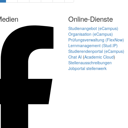
Medien
Online-Dienste
Studienangebot (eCampus)
Organisation (eCampus)
Prüfungsverwaltung (FlexNow)
Lernmanagement (Stud.IP)
Studierendenportal (eCampus)
Chat AI
(
Academic Cloud
)
Stellenausschreibungen
Jobportal stellenwerk