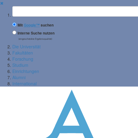
✖
Suchbegriff
Mit
Google™
suchen
Interne Suche nutzen
(eingeschränkte Ergebnisqualität)
Die Universität
Fakultäten
Forschung
Studium
Einrichtungen
Alumni
International