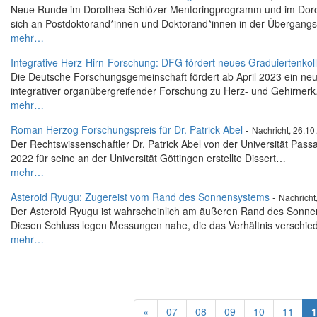
Neue Runde im Dorothea Schlözer-Mentoringprogramm und im Dorot
sich an Postdoktorand*innen und Doktorand*innen in der Übergan
mehr…
Integrative Herz-Hirn-Forschung: DFG fördert neues Graduiertenkoll
Die Deutsche Forschungsgemeinschaft fördert ab April 2023 ein neu
integrativer organübergreifender Forschung zu Herz- und Gehirner
mehr…
Roman Herzog Forschungspreis für Dr. Patrick Abel
-
Nachricht, 26.10
Der Rechtswissenschaftler Dr. Patrick Abel von der Universität Pa
2022 für seine an der Universität Göttingen erstellte Dissert…
mehr…
Asteroid Ryugu: Zugereist vom Rand des Sonnensystems
-
Nachricht
Der Asteroid Ryugu ist wahrscheinlich am äußeren Rand des Sonnen
Diesen Schluss legen Messungen nahe, die das Verhältnis verschi
mehr…
«
07
08
09
10
11
1