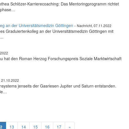
hea Schlözer-Karrierecoaching: Das Mentoringprogramm richtet
gsphase…
eg an der Universitätsmedizin Göttingen
-
Nachricht, 07.11.2022
es Graduiertenkolleg an der Universitätsmedizin Göttingen mit
k…
.2022
ssau hat den Roman Herzog Forschungspreis Soziale Marktwirtschaft
, 21.10.2022
systems jenseits der Gasriesen Jupiter und Saturn entstanden.
ede…
2
13
14
15
16
17
»