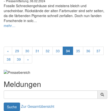
-
Pressemitteilung, 06.02.2024
Fossile Schneckengehäuse sind meistens bleich und
unscheinbar. Rückstände der alten Farbmuster sind sehr selten,
da die färbenden Pigmente schnell zerfallen. Doch nun fanden
Forschende in solc…
mehr…
«
29
30
31
32
33
34
35
36
37
38
39
»
Meldungen
Zur Gesamtübersicht
Suche