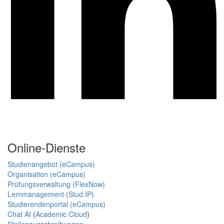
Online-Dienste
Studienangebot (eCampus)
Organisation (eCampus)
Prüfungsverwaltung (FlexNow)
Lernmanagement (Stud.IP)
Studierendenportal (eCampus)
Chat AI
(
Academic Cloud
)
Stellenausschreibungen