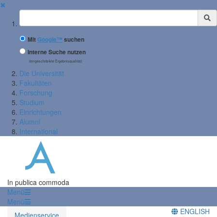
✖
Suchbegriff
Mit
Google™
suchen
Interne Suche nutzen
(eingeschränkte Ergebnisqualität)
Die Universität
Fakultäten
Forschung
Studium
Einrichtungen
Alumni
International
In publica commoda
Menü
Menü
ENGLISH
Medienservice