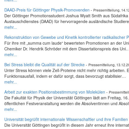
DAAD-Preis für Göttinger Physik-Promovenden
-
Pressemitteilung, 14.
Der Göttinger Promotionsstudent Joshua Wyatt Smith aus Südafrika
Austauschdienstes (DAAD) für hervorragende ausländische Studier
mehr...
Rekonstruktion von Gewebe und Kinetik kontrollierter radikalischer 
Für ihre mit „summa cum laude“ bewerteten Promotionen an der Unive
Chemiker Dr. Hendrik Schröder mit dem Dissertationspreis des Uni
mehr...
Bei Stress bleibt die Qualität auf der Strecke
-
Pressemitteilung, 13.12.
Unter Stress können viele Zell-Proteine nicht mehr richtig arbeiten.
Funktionsausfall, indem er dafür sorgt, dass bevorzugt stabilisier…
mehr...
Arbeit zur exakten Positionsbestimmung von Molekülen
-
Pressemittei
Die Fakultät für Physik der Universität Göttingen lädt am Freitag,
öffentlichen Festveranstaltung werden die Absolventinnen und Abs
mehr...
Universität begrüßt internationale Wissenschaftler und ihre Familien
Die Universität Göttingen begrüßt in diesem Jahr erneut ihre intern