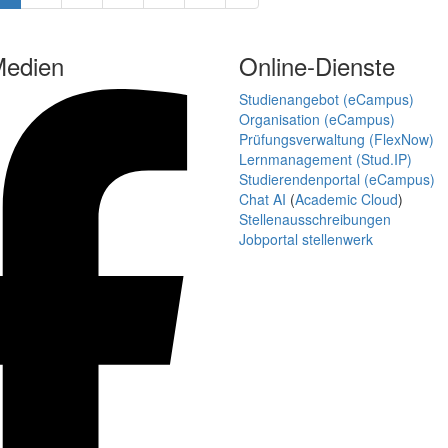
Medien
Online-Dienste
Studienangebot (eCampus)
Organisation (eCampus)
Prüfungsverwaltung (FlexNow)
Lernmanagement (Stud.IP)
Studierendenportal (eCampus)
Chat AI
(
Academic Cloud
)
Stellenausschreibungen
Jobportal stellenwerk