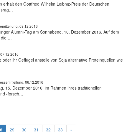
n erhält den Gottfried Wilhelm Leibniz-Preis der Deutschen
ausrag…
emitteilung, 08.12.2016
öttinger Alumni-Tag am Sonnabend, 10. Dezember 2016. Auf dem
 die …
, 07.12.2016
oder ihr Geflügel anstelle von Soja alternative Proteinquellen wie
essemitteilung, 06.12.2016
ag, 15. Dezember 2016, im Rahmen ihres traditionellen
und -forsch…
8
29
30
31
32
33
»