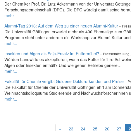
Der Chemiker Prof. Dr. Lutz Ackermann von der Universität Göttinge
Forschungsgemeinschaft (DFG). Die DFG würdigt damit seine her
mehr...
Alumni-Tag 2016: Auf dem Weg zu einer neuen Alumni-Kultur
-
Press
Die Universität Göttingen erwartet mehr als 400 Ehemalige zum G
Programm steht unter anderem ein Workshop zur Alumni-Kultur und
mehr...
Insekten und Algen als Soja-Ersatz im Futtermittel?
-
Pressemitteilung
Würden Landwirte es akzeptieren, wenn das Futter für ihre Schweine 
Algen oder Insekten enthält? Und wie gehen Betriebe genere…
mehr...
Fakultät für Chemie vergibt Goldene Doktorurkunden und Preise
-
Pr
Die Fakultät für Chemie der Universität Göttingen ehrt am Donnerst
Weihnachtskolloquiums Studierende und Nachwuchsforscherinnen 
mehr...
«
23
24
25
26
27
2