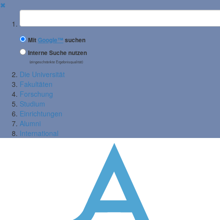
✖
Suchbegriff
Mit
Google™
suchen
Interne Suche nutzen
(eingeschränkte Ergebnisqualität)
Die Universität
Fakultäten
Forschung
Studium
Einrichtungen
Alumni
International