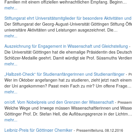
Familien mit einem offiziellen weihnachtlichen Empfang. Beginn…
mehr...
Stiftungsrat ehrt Universitätsmitglieder für besondere Aktivitäten un
Der Stiftungsrat der Georg-August-Universität Göttingen Stiftung Öf
universitäre Aktivitäten und Leistungen ausgezeichnet. Die…
mehr...
Auszeichnung für Engagement in Wissenschaft und Gleichstellung
-
Die Universität Göttingen hat die ehemalige Präsidentin des Deutsc
Schlözer-Medaille geehrt. Damit würdigt sie Prof. Süssmuths Verdi
mehr...
„Halbzeit-Check“ für Studienanfängerinnen und Studienanfänger
-
Pr
Wer im Oktober angefangen hat zu studieren, zieht jetzt nach einem 
der Uni angekommen? Passt mein Fach zu mir? Um offene Frage…
mehr...
on/off. Vom Nobelpreis und den Grenzen der Wissenschaft
-
Pressemi
Welche Wege und Irrwege müssen Wissenschaftlerinnen und Wissens
Göttinger Prof. Dr. Stefan Hell, die Auflösungsgrenze in der Lichtm…
mehr...
Leibniz-Preis für Göttinger Chemiker
-
Pressemitteilung, 08.12.2016