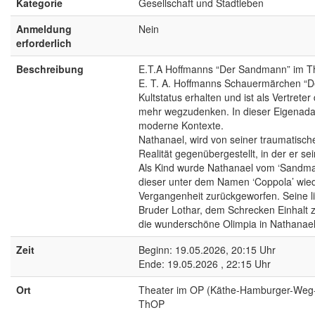
Kategorie
Gesellschaft und Stadtleben
Anmeldung
Nein
erforderlich
Beschreibung
E.T.A Hoffmanns “Der Sandmann” im T
E. T. A. Hoffmanns Schauermärchen “De
Kultstatus erhalten und ist als Vertrete
mehr wegzudenken. In dieser Eigenadapt
moderne Kontexte.
Nathanael, wird von seiner traumatische
Realität gegenübergestellt, in der er 
Als Kind wurde Nathanael vom ‘Sandma
dieser unter dem Namen ‘Coppola’ wied
Vergangenheit zurückgeworfen. Seine l
Bruder Lothar, dem Schrecken Einhalt zu
die wunderschöne Olimpia in Nathanaels
Zeit
Beginn: 19.05.2026, 20:15 Uhr
Ende: 19.05.2026 , 22:15 Uhr
Ort
Theater im OP (Käthe-Hamburger-Weg
ThOP