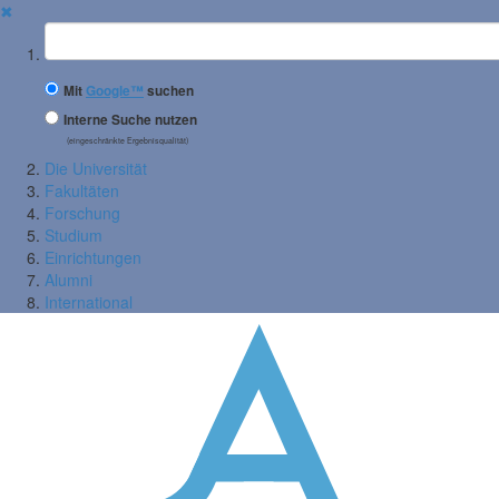
✖
Suchbegriff
Mit
Google™
suchen
Interne Suche nutzen
(eingeschränkte Ergebnisqualität)
Die Universität
Fakultäten
Forschung
Studium
Einrichtungen
Alumni
International