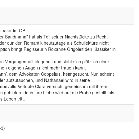
heater im OP
r Sandmann” hat als Teil seiner Nachtstücke zu Recht
r der dunklen Romantik heutzutage als Schullektüre nicht
ion bringt Regisseurin Roxanne Grigoleit den Klassiker in
n Vergangenheit eingeholt und sieht sich plötzlich einer
seinen eigenen Augen nicht mehr trauen kann.
nn’, dem Advokaten Coppelius, heimgesucht. Nun scheint
er aufzutauchen, und Nathanael wird in seine
iebevolle Verlobte Clara versucht gemeinsam mit ihrem
 gebieten, doch ihre Liebe wird auf die Probe gestellt, als
 Leben tritt.
-3)