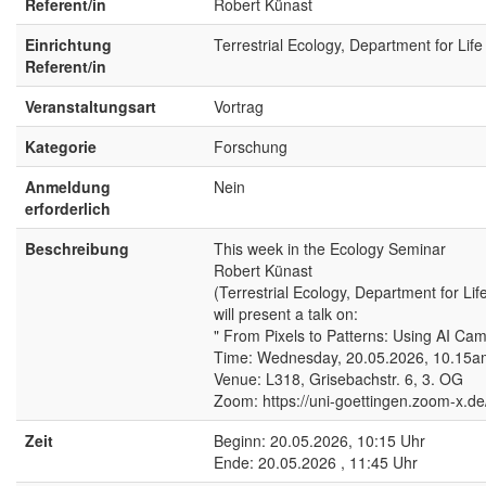
Referent/in
Robert Künast
Einrichtung
Terrestrial Ecology, Department for L
Referent/in
Veranstaltungsart
Vortrag
Kategorie
Forschung
Anmeldung
Nein
erforderlich
Beschreibung
This week in the Ecology Seminar
Robert Künast
(Terrestrial Ecology, Department for L
will present a talk on:
" From Pixels to Patterns: Using AI C
Time: Wednesday, 20.05.2026, 10.15
Venue: L318, Grisebachstr. 6, 3. OG
Zoom: https://uni-goettingen.zoom-x
Zeit
Beginn: 20.05.2026, 10:15 Uhr
Ende: 20.05.2026 , 11:45 Uhr