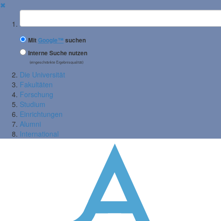
✖
Suchbegriff
Mit
Google™
suchen
Interne Suche nutzen
(eingeschränkte Ergebnisqualität)
Die Universität
Fakultäten
Forschung
Studium
Einrichtungen
Alumni
International