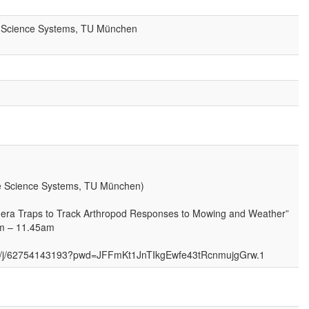
ife Science Systems, TU München
ife Science Systems, TU München)
amera Traps to Track Arthropod Responses to Mowing and Weather”
am – 11.45am
.de/j/62754143193?pwd=JFFmKt1JnTIkgEwfe43tRcnmujgGrw.1