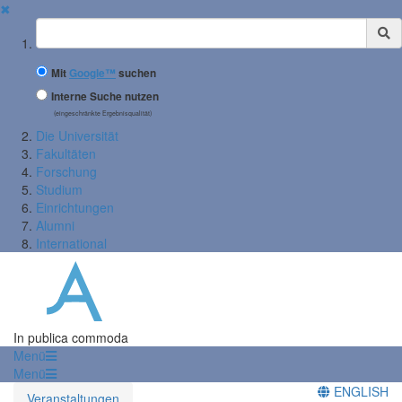
✖
Suchbegriff
Mit
Google™
suchen
Interne Suche nutzen
(eingeschränkte Ergebnisqualität)
Die Universität
Fakultäten
Forschung
Studium
Einrichtungen
Alumni
International
In publica commoda
Menü
Menü
ENGLISH
Veranstaltungen