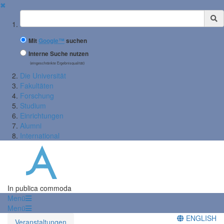
✖
Suchbegriff
Mit
Google™
suchen
Interne Suche nutzen
(eingeschränkte Ergebnisqualität)
Die Universität
Fakultäten
Forschung
Studium
Einrichtungen
Alumni
International
In publica commoda
Menü
Menü
ENGLISH
Veranstaltungen