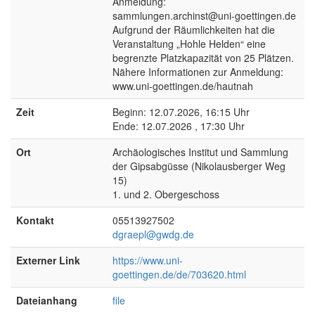
Anmeldung:
sammlungen.archinst@uni-goettingen.de
Aufgrund der Räumlichkeiten hat die
Veranstaltung „Hohle Helden“ eine
begrenzte Platzkapazität von 25 Plätzen.
Nähere Informationen zur Anmeldung:
www.uni-goettingen.de/hautnah
Zeit
Beginn: 12.07.2026, 16:15 Uhr
Ende: 12.07.2026 , 17:30 Uhr
Ort
Archäologisches Institut und Sammlung
der Gipsabgüsse (Nikolausberger Weg
15)
1. und 2. Obergeschoss
Kontakt
05513927502
dgraepl@gwdg.de
Externer Link
https://www.uni-
goettingen.de/de/703620.html
Dateianhang
file