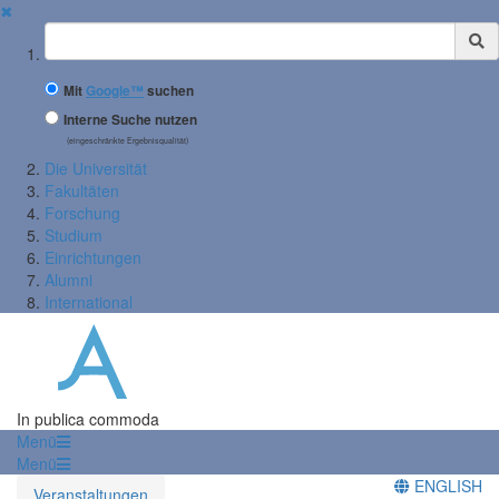
✖
Suchbegriff
Mit
Google™
suchen
Interne Suche nutzen
(eingeschränkte Ergebnisqualität)
Die Universität
Fakultäten
Forschung
Studium
Einrichtungen
Alumni
International
In publica commoda
Menü
Menü
ENGLISH
Veranstaltungen