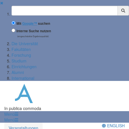
✖
Suchbegriff
Mit
Google™
suchen
Interne Suche nutzen
(eingeschränkte Ergebnisqualität)
Die Universität
Fakultäten
Forschung
Studium
Einrichtungen
Alumni
International
In publica commoda
Menü
Menü
ENGLISH
Veranstaltungen