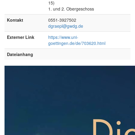
15)
1. und 2. Obergeschoss
Kontakt
0551-3927502
dgraepl@gwdg.de
Externer Link
https://www.uni-
goettingen.de/de/703620.html
Dateianhang