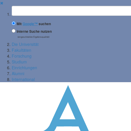
✖
Suchbegriff
Mit
Google™
suchen
Interne Suche nutzen
(eingeschränkte Ergebnisqualität)
Die Universität
Fakultäten
Forschung
Studium
Einrichtungen
Alumni
International