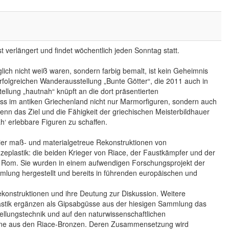
 verlängert und findet wöchentlich jeden Sonntag statt.
ich nicht weiß waren, sondern farbig bemalt, ist kein Geheimnis
erfolgreichen Wanderausstellung „Bunte Götter“, die 2011 auch in
ellung „hautnah“ knüpft an die dort präsentierten
ss im antiken Griechenland nicht nur Marmorfiguren, sondern auch
enn das Ziel und die Fähigkeit der griechischen Meisterbildhauer
h‘ erlebbare Figuren zu schaffen.
vier maß- und materialgetreue Rekonstruktionen von
zeplastik: die beiden Krieger von Riace, der Faustkämpfer und der
n Rom. Sie wurden in einem aufwendigen Forschungsprojekt der
mlung hergestellt und bereits in führenden europäischen und
Rekonstruktionen und ihre Deutung zur Diskussion. Weitere
astik ergänzen als Gipsabgüsse aus der hiesigen Sammlung das
tellungstechnik und auf den naturwissenschaftlichen
ne aus den Riace-Bronzen. Deren Zusammensetzung wird