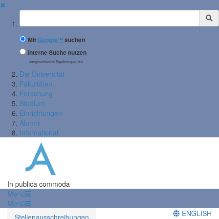
✖
Suchbegriff
Mit
Google™
suchen
Interne Suche nutzen
(eingeschränkte Ergebnisqualität)
Die Universität
Fakultäten
Forschung
Studium
Einrichtungen
Alumni
International
In publica commoda
Menü
Menü
ENGLISH
Stellenausschreibungen