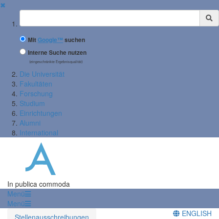
✖
Suchbegriff
Mit
Google™
suchen
Interne Suche nutzen
(eingeschränkte Ergebnisqualität)
Die Universität
Fakultäten
Forschung
Studium
Einrichtungen
Alumni
International
In publica commoda
Menü
Menü
ENGLISH
Stellenausschreibungen