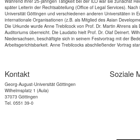
Während ihrer 25-jährigen Tätigkeit bei der ILO war sie zunächst Re
später Leiterin der Rechtsabteilung (Office of Legal Services). Nach
Universität Göttingen und verschiedenen anderen Universitäten in Eu
internationale Organisationen (z.B. als Mitglied des Asian Developme
Die Urkunde wurde Anne Trebilcock von Prof. Dr. Martin Ahrens als 
Auditoriums überreicht. Die Laudatio hielt Prof. Dr. Olaf Deinert. W
Niedersachsen, beschäftigte sich in seinem Festvortrag mit der Be
Arbeitsgerichtsbarkeit. Anne Trebilcocks abschließender Vortrag st
Kontakt
Soziale 
Georg-August-Universität Göttingen
Wilhelmsplatz 1 (Aula)
37073 Göttingen
Tel. 0551 39-0