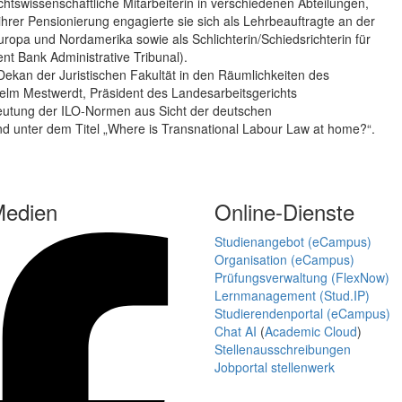
chtswissenschaftliche Mitarbeiterin in verschiedenen Abteilungen,
 ihrer Pensionierung engagierte sie sich als Lehrbeauftragte an der
ropa und Nordamerika sowie als Schlichterin/Schiedsrichterin für
nt Bank Administrative Tribunal).
Dekan der Juristischen Fakultät in den Räumlichkeiten des
ilhelm Mestwerdt, Präsident des Landesarbeitsgerichts
deutung der ILO-Normen aus Sicht der deutschen
and unter dem Titel „Where is Transnational Labour Law at home?“.
Medien
Online-Dienste
Studienangebot (eCampus)
Organisation (eCampus)
Prüfungsverwaltung (FlexNow)
Lernmanagement (Stud.IP)
Studierendenportal (eCampus)
Chat AI
(
Academic Cloud
)
Stellenausschreibungen
Jobportal stellenwerk