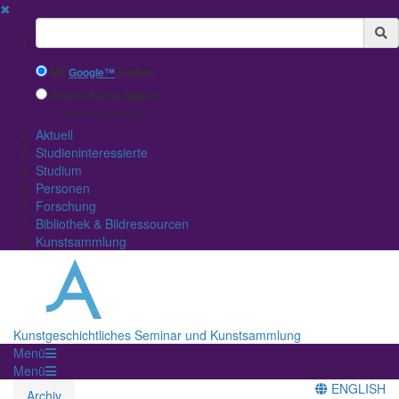
✖
Suchbegriff
Mit
Google™
suchen
Interne Suche nutzen
(eingeschränkte Ergebnisqualität)
Aktuell
Studieninteressierte
Studium
Personen
Forschung
Bibliothek & Bildressourcen
Kunstsammlung
Kunstgeschichtliches Seminar und Kunstsammlung
Menü
Menü
ENGLISH
Archiv