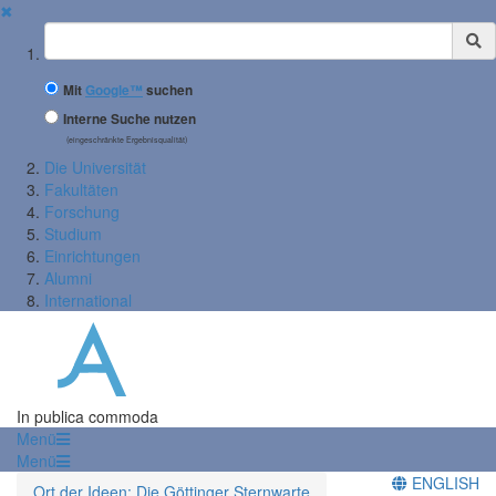
✖
Suchbegriff
Mit
Google™
suchen
Interne Suche nutzen
(eingeschränkte Ergebnisqualität)
Die Universität
Fakultäten
Forschung
Studium
Einrichtungen
Alumni
International
In publica commoda
Menü
Menü
ENGLISH
Ort der Ideen: Die Göttinger Sternwarte