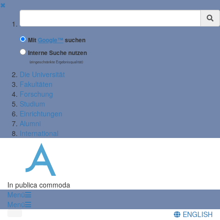
✖
Suchbegriff
Mit
Google™
suchen
Interne Suche nutzen
(eingeschränkte Ergebnisqualität)
Die Universität
Fakultäten
Forschung
Studium
Einrichtungen
Alumni
International
In publica commoda
Menü
Menü
ENGLISH