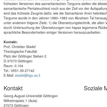
frühesten Versionen des samaritanischen Targums stellen die ältest
samaritanische Pentateuchtext noch aus der Zeit vor der Aufspalt
sind das früheste Zeugnis dafür, wie die Samaritaner ihren hebräis
Targume wurde in den Jahren 1980–1983 von Abraham Tal herausgeg
unter anderem folgene Ziele: 1) die Übersetzungstechnik, die allen 
durch Untersuchung der Übersetzungen von hapax legomena Rücksch
sprachliche Besonderheiten einiger Versionen herauszuarbeiten.
Kontakt:
Prof. Christian Stadel
Theologische Fakultät
Platz der Göttinger Sieben 2
D-37073 Göttingen
Raum: 0.104
Tel.: 0551-39-27142
E-Mail:
stadel@bgu.ac.il
Kontakt
Soziale 
Georg-August-Universität Göttingen
Wilhelmsplatz 1 (Aula)
37073 Göttingen