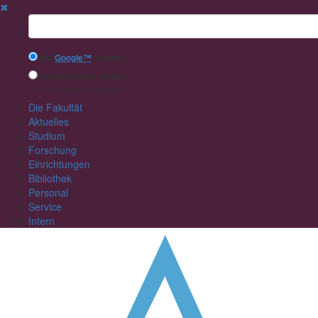
✖
Suchbegriff
Mit
Google™
suchen
Interne Suche nutzen
(eingeschränkte Ergebnisqualität)
Die Fakultät
Aktuelles
Studium
Forschung
Einrichtungen
Bibliothek
Personal
Service
Intern