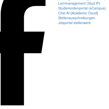
Lernmanagement (Stud.IP)
Studierendenportal (eCampus)
Chat AI
(
Academic Cloud
)
Stellenausschreibungen
Jobportal stellenwerk