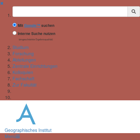
✖
Suchbegriff
Mit
Google™
suchen
Interne Suche nutzen
(eingeschränkte Ergebnisqualität)
Studium
Forschung
Abteilungen
Zentrale Einrichtungen
Kolloquien
Fachschaft
Zur Fakultät
Geographisches Institut
Menü