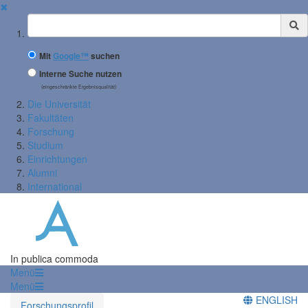
✖
Suchbegriff
Mit
Google™
suchen
Interne Suche nutzen
(eingeschränkte Ergebnisqualität)
Die Universität
Fakultäten
Forschung
Studium
Einrichtungen
Alumni
International
In publica commoda
Menü
Menü
ENGLISH
Forschungsprofil