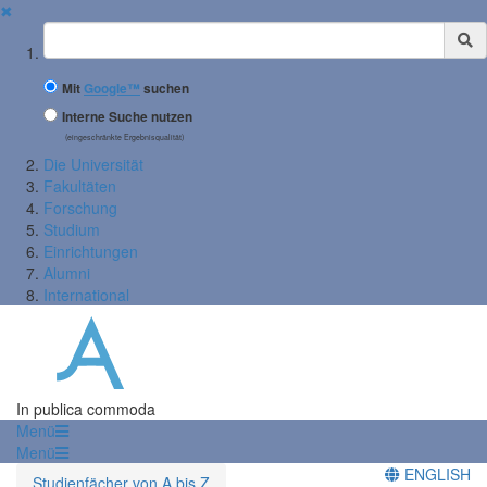
✖
Suchbegriff
Mit
Google™
suchen
Interne Suche nutzen
(eingeschränkte Ergebnisqualität)
Die Universität
Fakultäten
Forschung
Studium
Einrichtungen
Alumni
International
In publica commoda
Menü
Menü
ENGLISH
Studienfächer von A bis Z