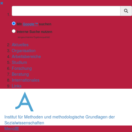
✖
Suchbegriff
Mit
Google™
suchen
Interne Suche nutzen
(eingeschränkte Ergebnisqualität)
Aktuelles
Organisation
Arbeitsbereiche
Studium
Forschung
Beratung
Internationales
Links
Institut für Methoden und methodologische Grundlagen der
Sozialwissenschaften
Menü