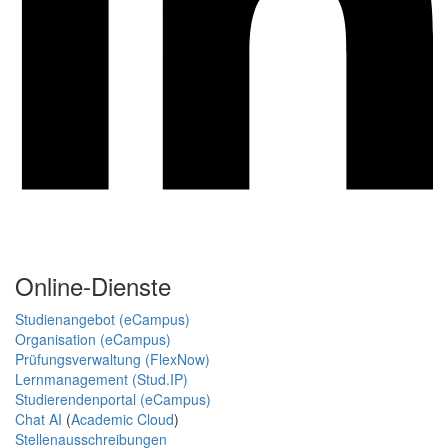
Online-Dienste
Studienangebot (eCampus)
Organisation (eCampus)
Prüfungsverwaltung (FlexNow)
Lernmanagement (Stud.IP)
Studierendenportal (eCampus)
Chat AI
(
Academic Cloud
)
Stellenausschreibungen