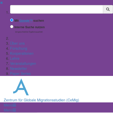
✖
Suchbegriff
Mit
Google™
suchen
Interne Suche nutzen
(eingeschränkte Ergebnisqualität)
Über uns
Forschung
Kooperationen
Lehre
Veranstaltungen
Newsletter
Paper Series
Zentrum für Globale Migrationsstudien (CeMig)
Menü
Menü