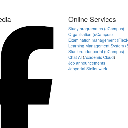
edia
Online Services
Study programmes (eCampus)
Organisation (eCampus)
Examination management (Flex
Learning Management System (S
Studierendenportal (eCampus)
Chat AI
(
Academic Cloud
)
Job announcements
Jobportal Stellenwerk