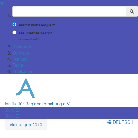
✖
Suchbegriff
Search with Google™
Use Internal Search
(limited result quality)
Research
Services
Institute
Team
Publications
Institut für Regionalforschung e.V.
Menü
Menü
DEUTSCH
Meldungen 2010