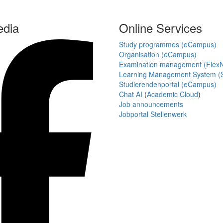
edia
Online Services
Study programmes (eCampus)
Organisation (eCampus)
Examination management (Flex
Learning Management System (S
Studierendenportal (eCampus)
Chat AI
(
Academic Cloud
)
Job announcements
Jobportal Stellenwerk