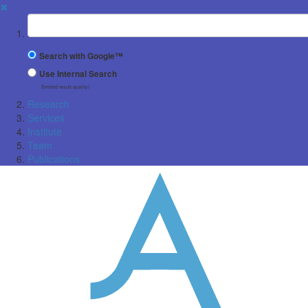
✖
Suchbegriff
Search with Google™
Use Internal Search
(limited result quality)
Research
Services
Institute
Team
Publications