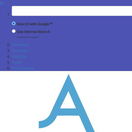
✖
Suchbegriff
Search with Google™
Use Internal Search
(limited result quality)
Research
Services
Institute
Team
Publications