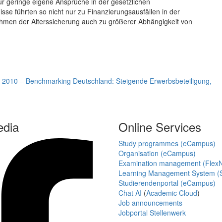
ur geringe eigene Ansprüche in der gesetzlichen
se führten so nicht nur zu Finanzierungsausfällen in der
hmen der Alterssicherung auch zu größerer Abhängigkeit von
ruf 2010 – Benchmarking Deutschland: Steigende Erwerbsbeteiligung,
edia
Online Services
Study programmes (eCampus)
Organisation (eCampus)
Examination management (Flex
Learning Management System (S
Studierendenportal (eCampus)
Chat AI
(
Academic Cloud
)
Job announcements
Jobportal Stellenwerk