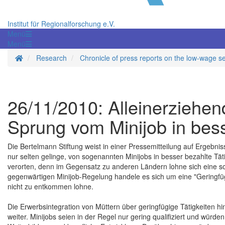
Institut für Regionalforschung e.V.
Menü
Menü
Homepage
Research
Chronicle of press reports on the low-wage s
26/11/2010: Alleinerziehen
Sprung vom Minijob in bess
Die Bertelmann Stiftung weist in einer Pressemitteilung auf Ergebni
nur selten gelinge, von sogenannten Minijobs in besser bezahlte Tä
verorten, denn im Gegensatz zu anderen Ländern lohne sich eine sol
gegenwärtigen Minijob-Regelung handele es sich um eine "Geringfügi
nicht zu entkommen lohne.
Die Erwerbsintegration von Müttern über geringfügige Tätigkeiten h
weiter. Minijobs seien in der Regel nur gering qualifiziert und würd