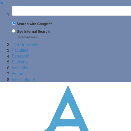
✖
Suchbegriff
Search with Google™
Use Internal Search
(limited result quality)
The University
Faculties
Research
Studying
Institutions
Alumni
International