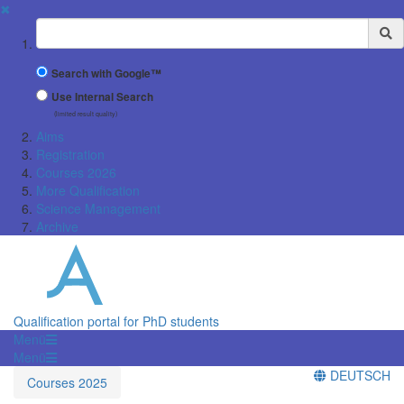
✖
Suchbegriff
Search with Google™
Use Internal Search
(limited result quality)
Aims
Registration
Courses 2026
More Qualification
Science Management
Archive
Qualification portal for PhD students
Menü
Menü
DEUTSCH
Courses 2025