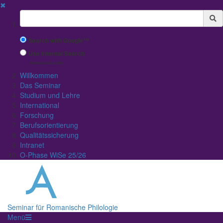
✖
Suchbegriff
Search with Google™
Use Internal Search
(limited result quality)
Willkommen
Das Seminar
Studium und Lehre
International
Forschung
Berufsorientierung
Qualitätssicherung
Intranet
O-Phase WiSe 25/26
Seminar für Romanische Philologie
Menü