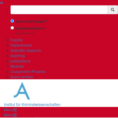
✖
Suchbegriff
Search with Google™
Use Internal Search
(limited result quality)
Faculty
Departments
Scientific research
teaching
publications
libraries
Cooperative Projects
Event archive
Institut für Kriminalwissenschaften
Menü
Menü